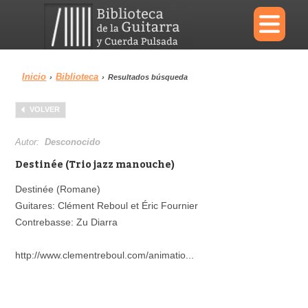
×
Inicio
Biblioteca
›
›
Resultados búsqueda
Menu
VOLVER
Biblioteca
Diccionario
Autor:
Desconocido
Destinée (Trio jazz manouche)
Destinée (Romane)
Guitares: Clément Reboul et Éric Fournier
Área personal
Reproductor
Contrebasse: Zu Diarra
http://www.clementreboul.com/animatio...