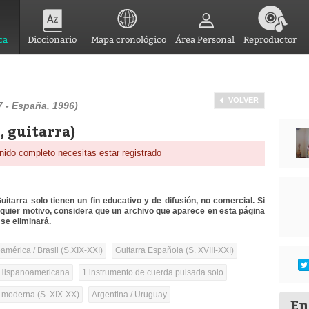
ca
Diccionario
Mapa cronológico
Área Personal
Reproductor
VOLVER
7 - España, 1996)
, guitarra)
nido completo necesitas estar registrado
itarra solo tienen un fin educativo y de difusión, no comercial. Si
lquier motivo, considera que un archivo que aparece en esta página
se eliminará.
mérica / Brasil (S.XIX-XXI)
Guitarra Española (S. XVIII-XXI)
Hispanoamericana
1 instrumento de cuerda pulsada solo
a moderna (S. XIX-XX)
Argentina / Uruguay
En