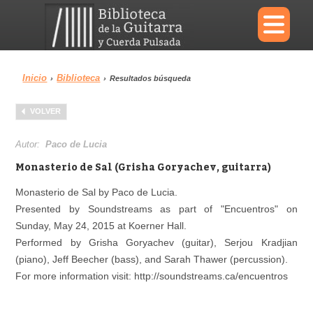
×
Inicio
Biblioteca
›
›
Resultados búsqueda
Menu
VOLVER
Biblioteca
Diccionario
Autor:
Paco de Lucia
Monasterio de Sal (Grisha Goryachev, guitarra)
Monasterio de Sal by Paco de Lucia.
Presented by Soundstreams as part of "Encuentros" on
Área personal
Reproductor
Sunday, May 24, 2015 at Koerner Hall.
Performed by Grisha Goryachev (guitar), Serjou Kradjian
(piano), Jeff Beecher (bass), and Sarah Thawer (percussion).
For more information visit: http://soundstreams.ca/encuentros