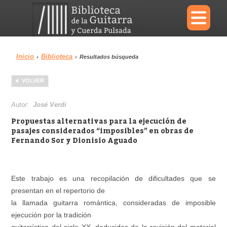
×
Inicio
Biblioteca
›
›
Resultados búsqueda
Menu
VOLVER
Biblioteca
Diccionario
Autor:
José Verdi
Propuestas alternativas para la ejecución de
pasajes considerados “imposibles” en obras de
Fernando Sor y Dionisio Aguado
Área personal
Reproductor
Este trabajo es una recopilación de dificultades que se
presentan en el repertorio de
la llamada guitarra romántica, consideradas de imposible
ejecución por la tradición