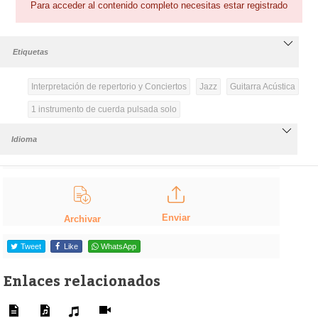
Para acceder al contenido completo necesitas estar registrado
Etiquetas
Interpretación de repertorio y Conciertos
Jazz
Guitarra Acústica
1 instrumento de cuerda pulsada solo
Idioma
Enviar
Archivar
Tweet
Like
WhatsApp
Enlaces relacionados