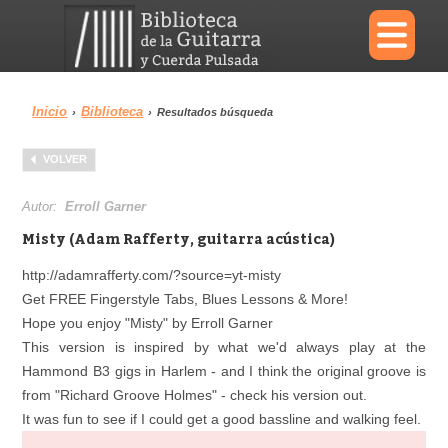
×
Inicio
Biblioteca
›
›
Resultados búsqueda
Menu
VOLVER
Biblioteca
Diccionario
Autor:
Erroll Garner
Misty (Adam Rafferty, guitarra acústica)
http://adamrafferty.com/?source=yt-misty
Get FREE Fingerstyle Tabs, Blues Lessons & More!
Área personal
Reproductor
Hope you enjoy "Misty" by Erroll Garner
This version is inspired by what we'd always play at the
Hammond B3 gigs in Harlem - and I think the original groove is
from "Richard Groove Holmes" - check his version out.
It was fun to see if I could get a good bassline and walking feel.