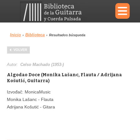
×
Inicio
Biblioteca
›
›
Resultados búsqueda
Menu
VOLVER
Biblioteca
Diccionario
Autor:
Celso Machado (1953-)
Algodao Doce (Monika Lašanc, Flauta / Adrijana
Košutić, Guitarra)
Izvođač: MonicaMusic
Área personal
Reproductor
Monika Lašanc - Flauta
Adrijana Košutić - Gitara