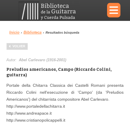
×
Inicio
Biblioteca
›
›
Resultados búsqueda
Menu
VOLVER
Biblioteca
Diccionario
Autor:
Abel Carlevaro (1916-2001)
Preludios americanos, Campo (Riccardo Colini,
guitarra)
Portale della Chitarra Classica dei Castelli Romani presenta
Área personal
Reproductor
Riccardo Colini nell'esecuzione di 'Campo' (da 'Preludios
Americanos') del chitarrista compositore Abel Carlevaro.
http://www.portaledellachitarra.it
http://www.andreapace.it
http://www.cristianopolicappelli.it