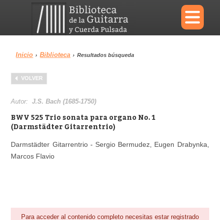
×
Inicio
Biblioteca
›
›
Resultados búsqueda
Menu
VOLVER
Biblioteca
Diccionario
Autor:
J.S. Bach (1685-1750)
BWV 525 Trio sonata para organo No. 1
(Darmstädter Gitarrentrio)
Darmstädter Gitarrentrio - Sergio Bermudez, Eugen Drabynka,
Área personal
Reproductor
Marcos Flavio
Para acceder al contenido completo necesitas estar registrado