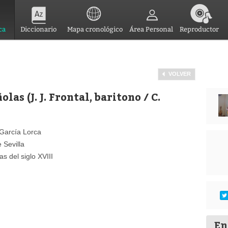
ca
Diccionario
Mapa cronológico
Área Personal
Reproductor
VOLVER
as (J. J. Frontal, baritono / C.
García Lorca
 Sevilla
s del siglo XVIII
En