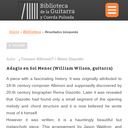
×
Inicio
Biblioteca
›
›
Resultados búsqueda
Menu
VOLVER
Biblioteca
Diccionario
Autor:
¿Tomaso Albinoni? / Remo Giazotto
Adagio en Sol Menor (William Wilson, guitarra)
A piece with a fascinating history. It was originally attributed to
18-th century composer Albinoni and supposedly discovered by
Área personal
Reproductor
20-th century biographer Rema Giazotto. Later it was revealed
that Giazotto had found only a small segment of the opening
melody and chord structure and it is now believed he wrote
most of it himself.
However it was written, it is a hauntingly beautiful but
melancholy piece. This arrangement by Jason Waldron, and