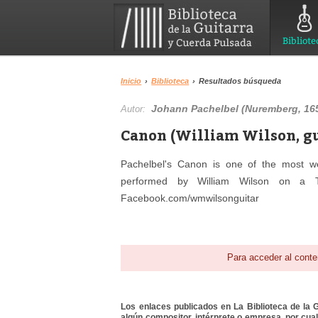
Bibliote
Inicio
›
Biblioteca
›
Resultados búsqueda
Johann Pachelbel (Nuremberg, 16
Autor:
Canon (William Wilson, gu
Pachelbel's Canon is one of the most we
performed by William Wilson on a T
Facebook.com/wmwilsonguitar
Para acceder al conte
Los enlaces publicados en La Biblioteca de la Gu
algún compositor, intérprete o empresa, por cua