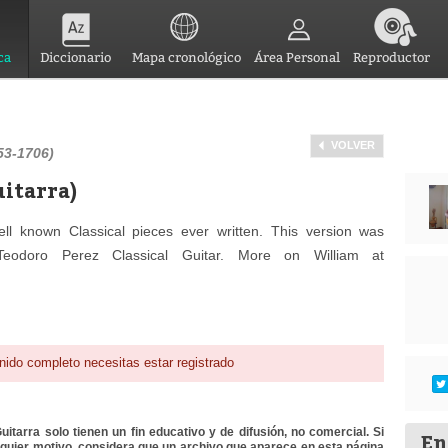
ca
Diccionario
Mapa cronológico
Área Personal
Reproductor
VOLVER
53-1706)
itarra)
ll known Classical pieces ever written. This version was
eodoro Perez Classical Guitar. More on William at
nido completo necesitas estar registrado
itarra solo tienen un fin educativo y de difusión, no comercial. Si
En
lquier motivo, considera que un archivo que aparece en esta página