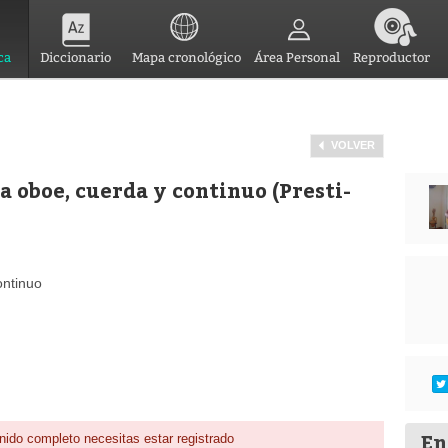
ca
Diccionario
Mapa cronológico
Área Personal
Reproductor
VOLVER
 oboe, cuerda y continuo (Presti-
ontinuo
En
nido completo necesitas estar registrado