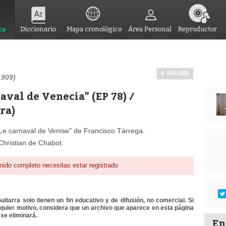
ca
Diccionario
Mapa cronológico
Área Personal
Reproductor
VOLVER
1909)
aval de Venecia" (EP 78) /
ra)
"Le carnaval de Venise" de Francisco Tárrega.
Christian de Chabot.
nido completo necesitas estar registrado
itarra solo tienen un fin educativo y de difusión, no comercial. Si
lquier motivo, considera que un archivo que aparece en esta página
se eliminará.
En