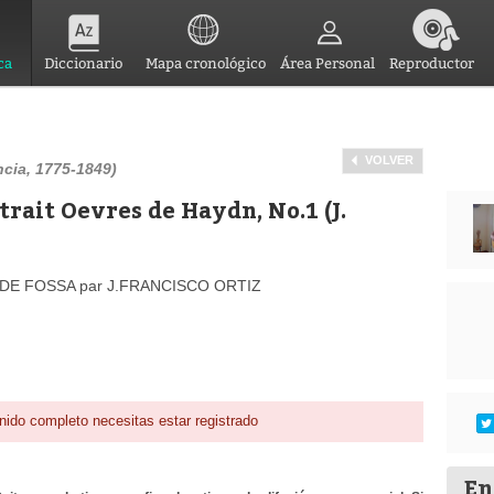
ca
Diccionario
Mapa cronológico
Área Personal
Reproductor
VOLVER
ncia, 1775-1849)
trait Oevres de Haydn, No.1 (J.
DE FOSSA par J.FRANCISCO ORTIZ
nido completo necesitas estar registrado
En