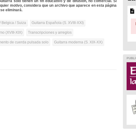
itarra solo tienen un fin educativo y de difusión, no comercial. Si
lquier motivo, considera que un archivo que aparece en esta página
se eliminará.
/ Belgica / Suiza
Guitarra Española (S. XVIII-XXI)
mo (XVIII-XIX)
Transcripciones y arreglos
umento de cuerda pulsada solo
Guitarra moderna (S. XIX-XX)
PUBLI