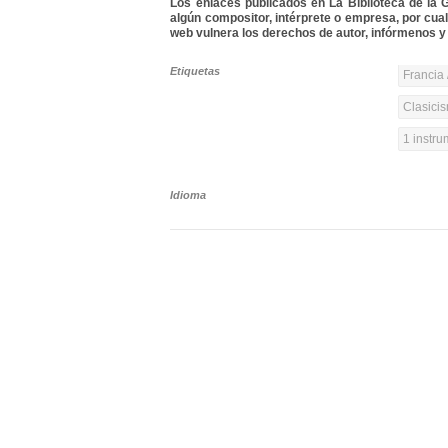
Los enlaces publicados en La Biblioteca de la Gu
algún compositor, intérprete o empresa, por cua
web vulnera los derechos de autor, infórmenos y 
Etiquetas
Francia 
Clasicis
1 instr
Idioma