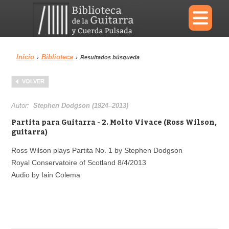
×
Inicio
Biblioteca
›
›
Resultados búsqueda
Menu
VOLVER
Biblioteca
Diccionario
Autor:
Stephen Dodgson (1924–2013)
Partita para Guitarra - 2. Molto Vivace (Ross Wilson,
guitarra)
Ross Wilson plays Partita No. 1 by Stephen Dodgson
Área personal
Reproductor
Royal Conservatoire of Scotland 8/4/2013
Audio by Iain Colema