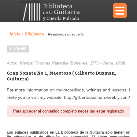
×
Inicio
Biblioteca
›
›
Resultados búsqueda
Menu
VOLVER
Biblioteca
Diccionario
Autor:
Wenzel Thomas Matiegka (Bohemia, 1773 - Viena, 1830)
Gran Sonata No.1, Maestoso ( Gilberto Dusman,
Guitarra)
For more information on my recordings, writings and lessons, I
Área personal
Reproductor
invite you to visit my website: http://gilbertodusman.weebly.com/
Para acceder al contenido completo necesitas estar registrado
Los enlaces publicados en La Biblioteca de la Guitarra solo tienen un
fin educativo y de difusión, no comercial. Si algún compositor,