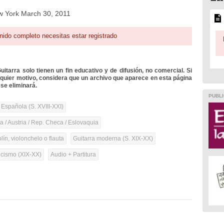
w York March 30, 2011
nido completo necesitas estar registrado
itarra solo tienen un fin educativo y de difusión, no comercial. Si
lquier motivo, considera que un archivo que aparece en esta página
se eliminará.
PUBLI
 Española (S. XVIII-XXI)
 / Austria / Rep. Checa / Eslovaquia
olín, violonchelo o flauta
Guitarra moderna (S. XIX-XX)
cismo (XIX-XX)
Audio + Partitura