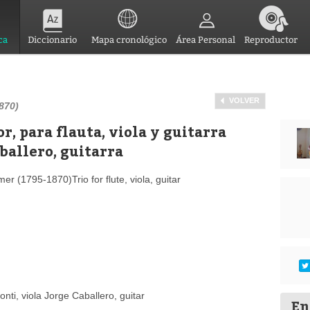
ca
Diccionario
Mapa cronológico
Área Personal
Reproductor
VOLVER
870)
r, para flauta, viola y guitarra
ballero, guitarra
 (1795-1870)Trio for flute, viola, guitar
nti, viola Jorge Caballero, guitar
En