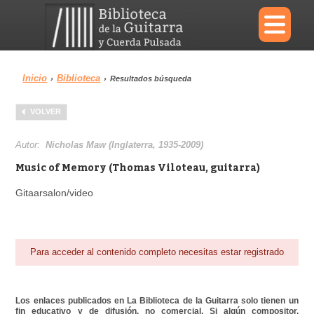
×
Inicio
Biblioteca
›
›
Resultados búsqueda
Menu
VOLVER
Biblioteca
Diccionario
Autor:
Nicholas Maw (Inglaterra, 1935-2009)
Music of Memory (Thomas Viloteau, guitarra)
Gitaarsalon/video
Área personal
Reproductor
Para acceder al contenido completo necesitas estar registrado
Los enlaces publicados en La Biblioteca de la Guitarra solo tienen un
fin educativo y de difusión, no comercial. Si algún compositor,