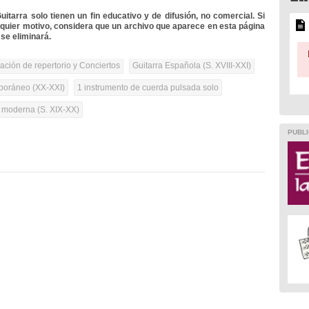
itarra solo tienen un fin educativo y de difusión, no comercial. Si
lquier motivo, considera que un archivo que aparece en esta página
se eliminará.
tación de repertorio y Conciertos
Guitarra Española (S. XVIII-XXI)
oráneo (XX-XXI)
1 instrumento de cuerda pulsada solo
a moderna (S. XIX-XX)
PUBLI