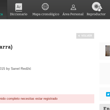
ca
Diccionario
Mapa cronológico
Área Personal
Reproductor
VOLVER
arra)
015 by Sanel Redžić
nido completo necesitas estar registrado
En