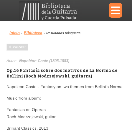
×
Inicio
Biblioteca
›
›
Resultados búsqueda
Menu
VOLVER
Biblioteca
Diccionario
Autor:
Napoléon Coste (1805-1883)
Op.16 Fantasía sobre dos motivos de La Norma de
Bellini (Roch Modrzejewski, guitarra)
Napoleon Coste - Fantasy on two themes from Bellini's Norma
Área personal
Reproductor
Music from album:
Fantasias on Operas
Roch Modrzejewski, guitar
Brilliant Classics, 2013