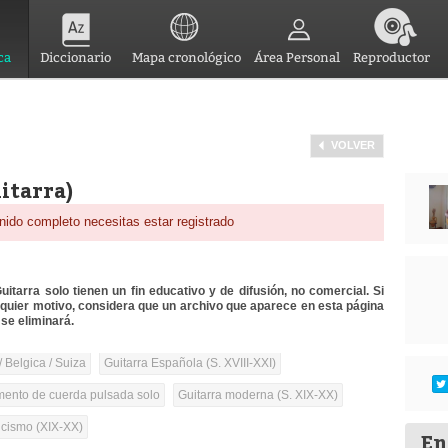
ca
Diccionario
Mapa cronológico
Área Personal
Reproductor
VOLVER
itarra)
nido completo necesitas estar registrado
itarra solo tienen un fin educativo y de difusión, no comercial. Si
lquier motivo, considera que un archivo que aparece en esta página
se eliminará.
/ Belgica / Suiza
Guitarra Española (S. XVIII-XXI)
umento de cuerda pulsada solo
Guitarra moderna (S. XIX-XX)
cismo (XIX-XX)
En