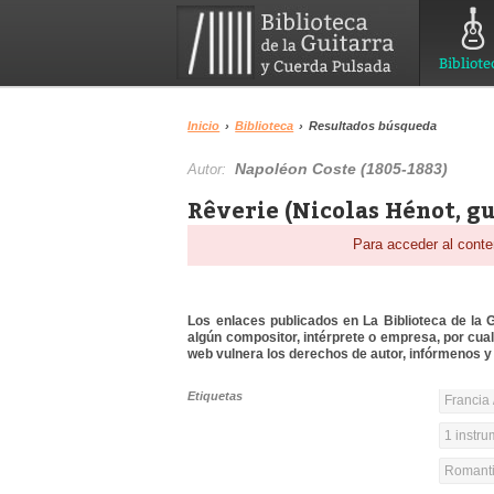
Bibliote
Inicio
›
Biblioteca
›
Resultados búsqueda
Napoléon Coste (1805-1883)
Autor:
Rêverie (Nicolas Hénot, gu
Para acceder al conte
Los enlaces publicados en La Biblioteca de la Gu
algún compositor, intérprete o empresa, por cua
web vulnera los derechos de autor, infórmenos y 
Etiquetas
Francia 
1 instr
Romanti