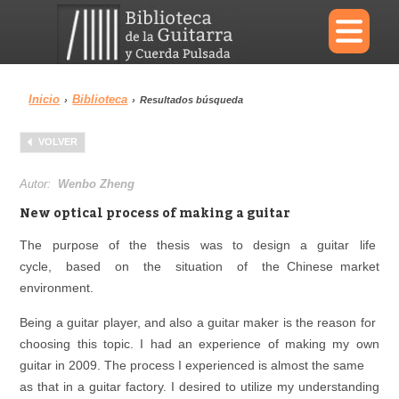
×
Inicio
Biblioteca
›
›
Resultados búsqueda
Menu
VOLVER
Biblioteca
Diccionario
Autor:
Wenbo Zheng
New optical process of making a guitar
The purpose of the thesis was to design a guitar life
cycle, based on the situation of the Chinese market
Área personal
Reproductor
environment.
Being a guitar player, and also a guitar maker is the reason for
choosing this topic. I had an experience of making my own
guitar in 2009. The process I experienced is almost the same
as that in a guitar factory. I desired to utilize my understanding