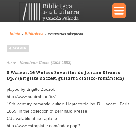
×
Inicio
Biblioteca
›
›
Resultados búsqueda
Menu
VOLVER
Biblioteca
Diccionario
Autor:
Napoléon Coste (1805-1883)
8 Walzer. 16 Walses Favorites de Johann Strauss
Op.7 (Brigitte Zaczek, guitarra clásico-romántica)
played by Brigitte Zaczek
Área personal
Reproductor
http://www.aufdraht.at/bz/
19th century romantic guitar: Heptacorde by R. Lacote, Paris
1855, in the collection of Bernhard Kresse
Cd available at Extraplatte:
http://www.extraplatte.com/index.php?...