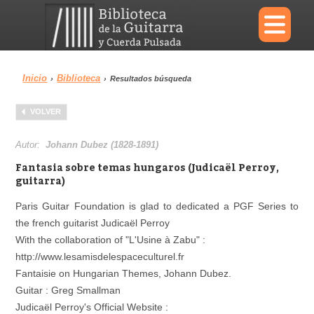
×
Inicio
Biblioteca
›
›
Resultados búsqueda
Menu
VOLVER
Biblioteca
Diccionario
Autor:
Johann Dubez (1828-1891)
Fantasia sobre temas hungaros (Judicaël Perroy,
guitarra)
Paris Guitar Foundation is glad to dedicated a PGF Series to
Área personal
Reproductor
the french guitarist Judicaël Perroy
With the collaboration of "L'Usine à Zabu" :
http://www.lesamisdelespaceculturel.fr
Fantaisie on Hungarian Themes, Johann Dubez.
Guitar : Greg Smallman
Judicaël Perroy's Official Website :