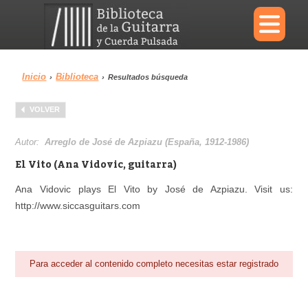
×
Inicio
Biblioteca
›
›
Resultados búsqueda
Menu
VOLVER
Biblioteca
Diccionario
Autor:
Arreglo de José de Azpiazu (España, 1912-1986)
El Vito (Ana Vidovic, guitarra)
Ana Vidovic plays El Vito by José de Azpiazu. Visit us:
http://www.siccasguitars.com
Área personal
Reproductor
Para acceder al contenido completo necesitas estar registrado