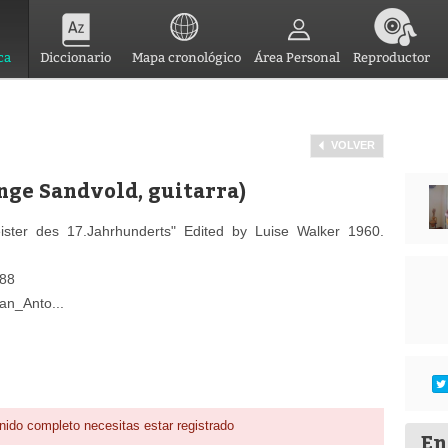
ca
Diccionario
Mapa cronológico
Área Personal
Reproductor
VOLVER
Inge Sandvold, guitarra)
eister des 17.Jahrhunderts" Edited by Luise Walker 1960.
988
Jan_Anto...
nido completo necesitas estar registrado
En