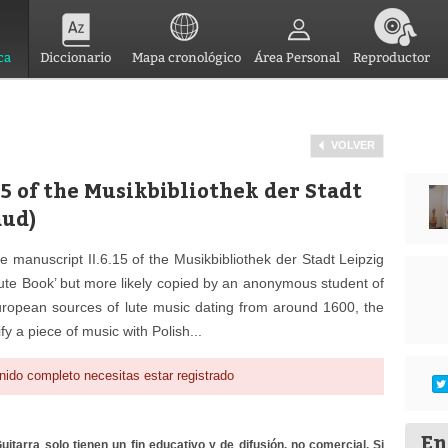
ca
Diccionario
Mapa cronológico
Área Personal
Reproductor
VOLVER
15 of the Musikbibliothek der Stadt
aud)
e manuscript II.6.15 of the Musikbibliothek der Stadt Leipzig
ute Book’ but more likely copied by an anonymous student of
 European sources of lute music dating from around 1600, the
fy a piece of music with Polish...
nido completo necesitas estar registrado
En
itarra solo tienen un fin educativo y de difusión, no comercial. Si