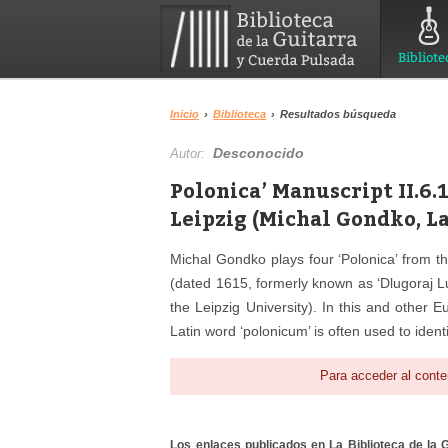
Bibliote
Inicio
›
Biblioteca
›
Resultados búsqueda
Desconocido
Autor:
Polonica’ Manuscript II.6.
Leipzig (Michal Gondko, L
Michal Gondko plays four ‘Polonica’ from th
(dated 1615, formerly known as ‘Dlugoraj L
the Leipzig University). In this and other
Latin word ‘polonicum’ is often used to identi
Para acceder al conte
Los enlaces publicados en La Biblioteca de la Gu