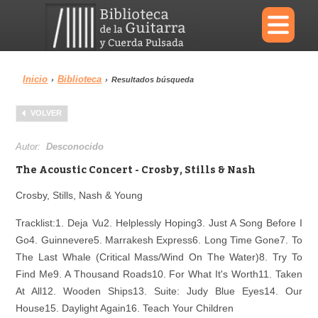
×
Inicio
Biblioteca
›
›
Resultados búsqueda
Menu
VOLVER
Biblioteca
Diccionario
Autor:
Desconocido
The Acoustic Concert - Crosby, Stills & Nash
Crosby, Stills, Nash & Young
Área personal
Reproductor
Tracklist:
1. Deja Vu
2. Helplessly Hoping
3. Just A Song Before I
Go
4. Guinnevere
5. Marrakesh Express
6. Long Time Gone
7. To
The Last Whale (Critical Mass/Wind On The Water)
8. Try To
Find Me
9. A Thousand Roads
10. For What It's Worth
11. Taken
At All
12. Wooden Ships
13. Suite: Judy Blue Eyes
14. Our
House
15. Daylight Again
16. Teach Your Children