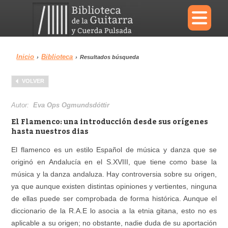
×
Inicio
Biblioteca
›
›
Resultados búsqueda
Menu
VOLVER
Biblioteca
Diccionario
Autor:
Eva Ops Ogmundsdóttir
El Flamenco: una introducción desde sus orígenes
hasta nuestros dias
El flamenco es un estilo Español de música y danza que se
Área personal
Reproductor
originó en Andalucía en el S.XVIII, que tiene como base la
música y la danza andaluza. Hay controversia sobre su origen,
ya que aunque existen distintas opiniones y vertientes, ninguna
de ellas puede ser comprobada de forma histórica. Aunque el
diccionario de la R.A.E lo asocia a la etnia gitana, esto no es
aplicable a su origen; no obstante, nadie duda de su aportación