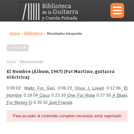
×
Inicio
Biblioteca
›
›
Resultados búsqueda
Menu
VOLVER
Biblioteca
Diccionario
Autor:
Desconocido
El Hombre (Álbum, 1967) (Pat Martino, guitarra
eléctrica)
0:00:02 W̲a̲l̲t̲z̲ ̲F̲o̲r̲ ̲G̲e̲r̲i̲ 0:06:23 ̲O̲n̲c̲e̲ ̲I̲ ̲L̲o̲v̲e̲d̲ 0:12:06 ̲E̲l̲
Área personal
Reproductor
̲H̲o̲m̲b̲r̲e̲ 0:18:04 ̲C̲i̲s̲c̲o̲ 0:22:33 ̲O̲n̲e̲ ̲F̲o̲r̲ ̲R̲o̲s̲e̲ 0:27:30 ̲A̲ ̲B̲l̲u̲e̲s̲
̲F̲o̲r̲ ̲M̲i̲c̲k̲e̲y̲-̲O̲ 0:35:32 ̲J̲u̲s̲t̲ ̲F̲r̲i̲e̲n̲d̲s̲
Para acceder al contenido completo necesitas estar registrado