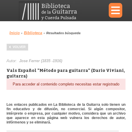
×
Inicio
Biblioteca
›
›
Resultados búsqueda
Menu
VOLVER
Biblioteca
Diccionario
Autor:
Jose Ferrer (1835 -1916)
Vals Español "Método para guitarra" (Dario Viviani,
guitarra)
Para acceder al contenido completo necesitas estar registrado
Área personal
Reproductor
Los enlaces publicados en La Biblioteca de la Guitarra solo tienen un
fin educativo y de difusión, no comercial. Si algún compositor,
intérprete o empresa, por cualquier motivo, considera que un archivo
que aparece en esta página web vulnera los derechos de autor,
infórmenos y se eliminará.