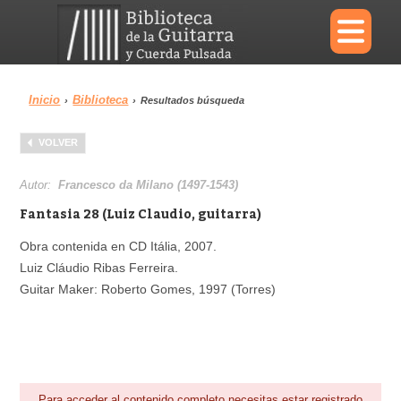
×
Inicio
Biblioteca
›
›
Resultados búsqueda
Menu
VOLVER
Biblioteca
Diccionario
Autor:
Francesco da Milano (1497-1543)
Fantasia 28 (Luiz Claudio, guitarra)
Obra contenida en CD Itália, 2007.
Luiz Cláudio Ribas Ferreira.
Área personal
Reproductor
Guitar Maker: Roberto Gomes, 1997 (Torres)
Para acceder al contenido completo necesitas estar registrado