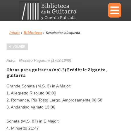
×
Inicio
Biblioteca
›
›
Resultados búsqueda
Menu
VOLVER
Biblioteca
Diccionario
Autor:
Niccolò Paganini (1782-1840)
Obras para guitarra (vol.3) Frédéric Zigante,
guitarra
Grande Sonata (M.S. 3) in A Major:
Área personal
Reproductor
1. Allegretto Risoluto 00:00
2. Romance, Più Tosto Largo, Amorosamente 08:58
3. Andantino Variato 13:06
Sonata (M.S. 87) in E Major:
4. Minuetto 21:47