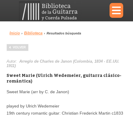
×
Inicio
Biblioteca
›
›
Resultados búsqueda
Menu
VOLVER
Biblioteca
Diccionario
Autor:
Arreglo de Charles de Janon (Colombia, 1834 - EE.UU.
1911)
Sweet Marie (Ulrich Wedemeier, guitarra clásico-
romántica)
Área personal
Reproductor
Sweet Marie (arr by C. de Janon)
played by Ulrich Wedemeier
19th century romantic guitar: Christian Frederick Martin c1833