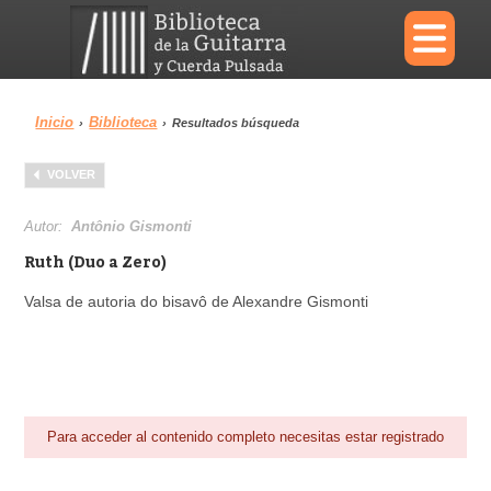
×
Inicio
Biblioteca
›
›
Resultados búsqueda
Menu
VOLVER
Biblioteca
Diccionario
Autor:
Antônio Gismonti
Ruth (Duo a Zero)
Valsa de autoria do bisavô de Alexandre Gismonti
Área personal
Reproductor
Para acceder al contenido completo necesitas estar registrado