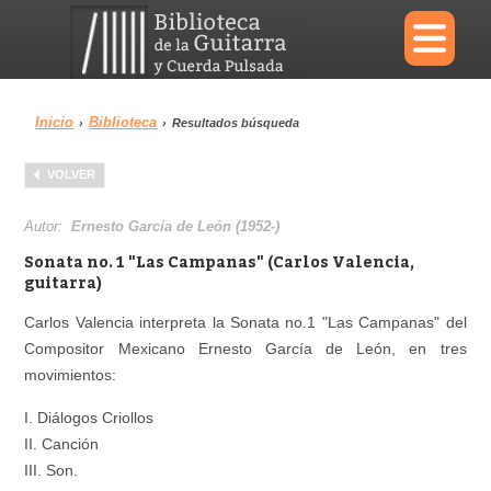
×
Inicio
Biblioteca
›
›
Resultados búsqueda
Menu
VOLVER
Biblioteca
Diccionario
Autor:
Ernesto García de León (1952-)
Sonata no. 1 "Las Campanas" (Carlos Valencia,
guitarra)
Carlos Valencia interpreta la Sonata no.1 "Las Campanas" del
Área personal
Reproductor
Compositor Mexicano Ernesto García de León, en tres
movimientos:
I. Diálogos Criollos
II. Canción
III. Son.