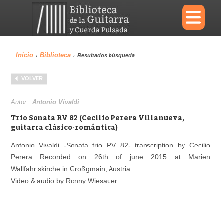
×
Inicio
Biblioteca
›
›
Resultados búsqueda
Menu
VOLVER
Biblioteca
Diccionario
Autor:
Antonio Vivaldi
Trio Sonata RV 82 (Cecilio Perera Villanueva,
guitarra clásico-romántica)
Antonio Vivaldi -Sonata trio RV 82- transcription by Cecilio
Área personal
Reproductor
Perera Recorded on 26th of june 2015 at Marien
Wallfahrtskirche in Großgmain, Austria.
Video & audio by Ronny Wiesauer