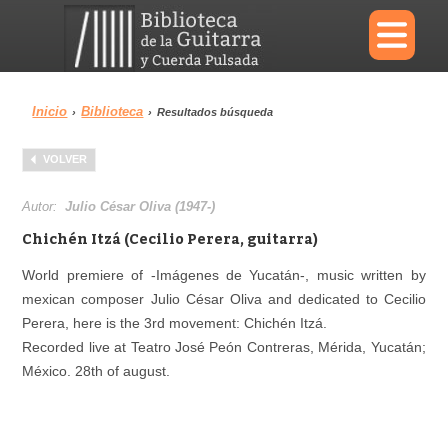
×
Inicio
Biblioteca
›
›
Resultados búsqueda
Menu
VOLVER
Biblioteca
Diccionario
Autor:
Julio César Oliva (1947-)
Chichén Itzá (Cecilio Perera, guitarra)
World premiere of -Imágenes de Yucatán-, music written by
mexican composer Julio César Oliva and dedicated to Cecilio
Área personal
Reproductor
Perera, here is the 3rd movement: Chichén Itzá.
Recorded live at Teatro José Peón Contreras, Mérida, Yucatán;
México. 28th of august.