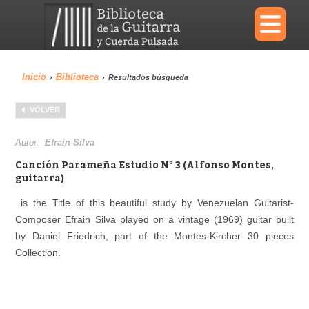
×
Inicio
Biblioteca
›
›
Resultados búsqueda
Menu
VOLVER
Biblioteca
Diccionario
Autor:
Efrain Silva
Canción Parameña Estudio N° 3 (Alfonso Montes,
guitarra)
is the Title of this beautiful study by Venezuelan Guitarist-
Área personal
Reproductor
Composer Efrain Silva played on a vintage (1969) guitar built
by Daniel Friedrich, part of the Montes-Kircher 30 pieces
Collection.