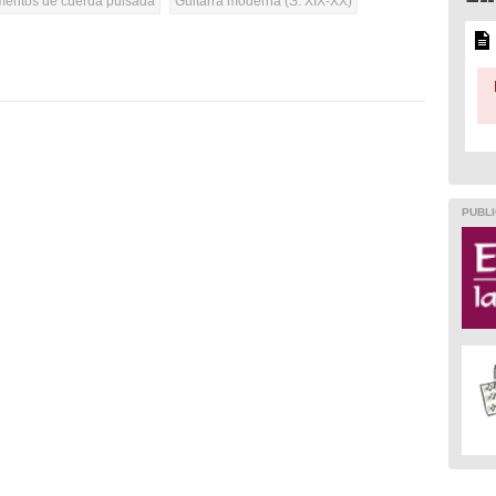
umentos de cuerda pulsada
Guitarra moderna (S. XIX-XX)
PUBLI