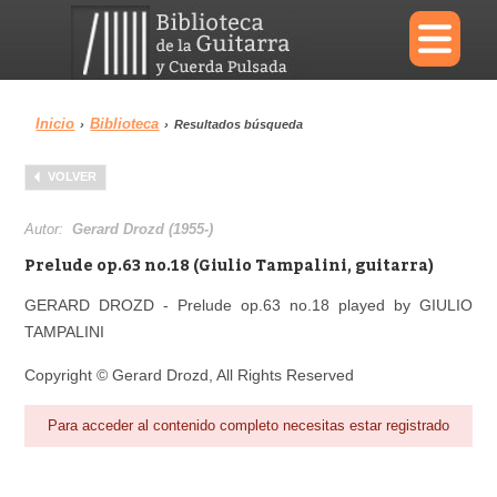
×
Inicio
Biblioteca
›
›
Resultados búsqueda
Menu
VOLVER
Biblioteca
Diccionario
Autor:
Gerard Drozd (1955-)
Prelude op.63 no.18 (Giulio Tampalini, guitarra)
GERARD DROZD - Prelude op.63 no.18 played by GIULIO
TAMPALINI
Área personal
Reproductor
Copyright © Gerard Drozd, All Rights Reserved
Para acceder al contenido completo necesitas estar registrado