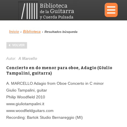
×
Inicio
Biblioteca
›
›
Resultados búsqueda
Menu
VOLVER
Biblioteca
Diccionario
Autor:
A Marcello
Concierto en do menor para oboe, Adagio (Giulio
Tampalini, guitarra)
A. MARCELLO Adagio from Oboe Concerto in C minor
Área personal
Reproductor
Giulio Tampalini, guitar
Philip Woodfield 2010
www.giuliotampalini.it
www.woodfieldguitars.com
Recording: Bartok Studio Bernareggio (MI)