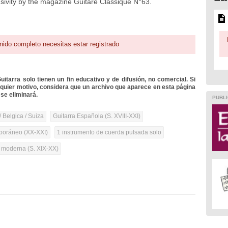
lusivity by the magazine Guitare Classique N°63.
nido completo necesitas estar registrado
itarra solo tienen un fin educativo y de difusión, no comercial. Si
lquier motivo, considera que un archivo que aparece en esta página
se eliminará.
PUBLI
/ Belgica / Suiza
Guitarra Española (S. XVIII-XXI)
oráneo (XX-XXI)
1 instrumento de cuerda pulsada solo
a moderna (S. XIX-XX)