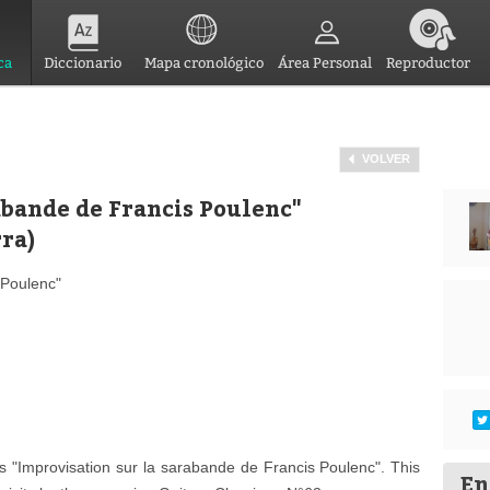
ca
Diccionario
Mapa cronológico
Área Personal
Reproductor
VOLVER
abande de Francis Poulenc"
rra)
 Poulenc"
d's "Improvisation sur la sarabande de Francis Poulenc". This
En