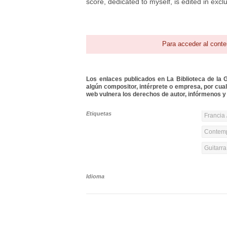
score, dedicated to myself, is edited in exc
Para acceder al conte
Los enlaces publicados en La Biblioteca de la Gu
algún compositor, intérprete o empresa, por cua
web vulnera los derechos de autor, infórmenos y 
Etiquetas
Francia 
Contemp
Guitarr
Idioma