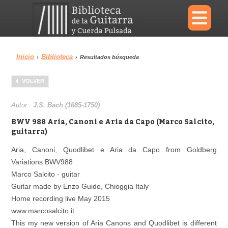
×
Inicio
Biblioteca
›
›
Resultados búsqueda
Menu
VOLVER
Biblioteca
Diccionario
Autor:
J.S. Bach (1685-1750)
BWV 988 Aria, Canoni e Aria da Capo (Marco Salcito,
guitarra)
Aria, Canoni, Quodlibet e Aria da Capo from Goldberg
Área personal
Reproductor
Variations BWV988
Marco Salcito - guitar
Guitar made by Enzo Guido, Chioggia Italy
Home recording live May 2015
www.marcosalcito.it
This my new version of Aria Canons and Quodlibet is different