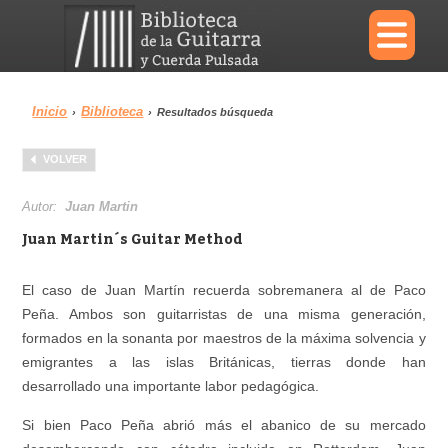
×
Inicio
Biblioteca
›
›
Resultados búsqueda
Menu
VOLVER
Biblioteca
Diccionario
Autor:
Juan Martin
Juan Martin´s Guitar Method
El caso de Juan Martín recuerda sobremanera al de Paco
Área personal
Reproductor
Peña. Ambos son guitarristas de una misma generación,
formados en la sonanta por maestros de la máxima solvencia y
emigrantes a las islas Británicas, tierras donde han
desarrollado una importante labor pedagógica.
Si bien Paco Peña abrió más el abanico de su mercado