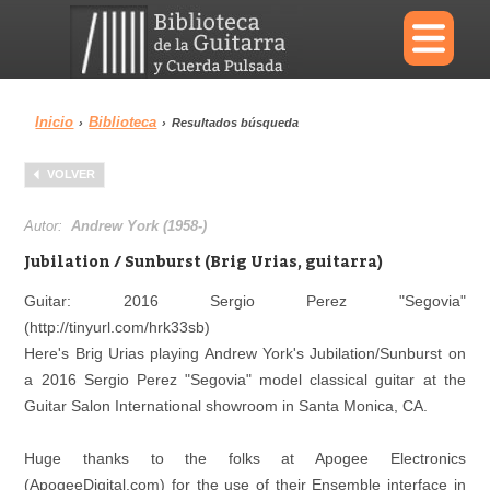
×
Inicio
Biblioteca
›
›
Resultados búsqueda
Menu
VOLVER
Biblioteca
Diccionario
Autor:
Andrew York (1958-)
Jubilation / Sunburst (Brig Urias, guitarra)
Guitar: 2016 Sergio Perez "Segovia"
(http://tinyurl.com/hrk33sb)
Área personal
Reproductor
Here's Brig Urias playing Andrew York's Jubilation/Sunburst on
a 2016 Sergio Perez "Segovia" model classical guitar at the
Guitar Salon International showroom in Santa Monica, CA.
Huge thanks to the folks at Apogee Electronics
(ApogeeDigital.com) for the use of their Ensemble interface in