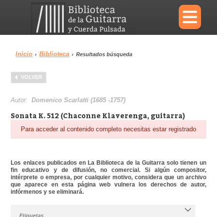
×
Inicio
Biblioteca
›
›
Resultados búsqueda
Menu
VOLVER
Biblioteca
Diccionario
Autor:
Domenico Scarlatti (1685 -1757)
Sonata K. 512 (Chaconne Klaverenga, guitarra)
Para acceder al contenido completo necesitas estar registrado
Área personal
Reproductor
Los enlaces publicados en La Biblioteca de la Guitarra solo tienen un
fin educativo y de difusión, no comercial. Si algún compositor,
intérprete o empresa, por cualquier motivo, considera que un archivo
que aparece en esta página web vulnera los derechos de autor,
infórmenos y se eliminará.
Etiquetas