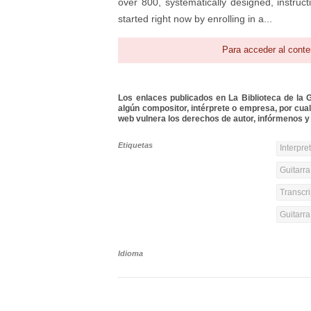
over 800, systematically designed, instruct
started right now by enrolling in a...
Para acceder al conte
Los enlaces publicados en La Biblioteca de la Gu
algún compositor, intérprete o empresa, por cua
web vulnera los derechos de autor, infórmenos y 
Etiquetas
Interpre
Guitarra
Transcri
Guitarr
Idioma