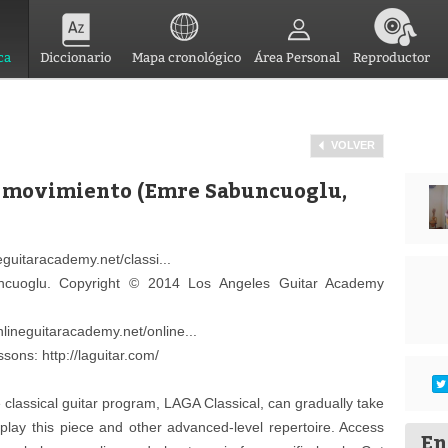
ca
Diccionario
Mapa cronológico
Área Personal
Reproductor
VOLVER
r. movimiento (Emre Sabuncuoglu,
eguitaracademy.net/classi...
cuoglu. Copyright © 2014 Los Angeles Guitar Academy
lineguitaracademy.net/online...
ssons: http://laguitar.com/
classical guitar program, LAGA Classical, can gradually take
 play this piece and other advanced-level repertoire. Access
En