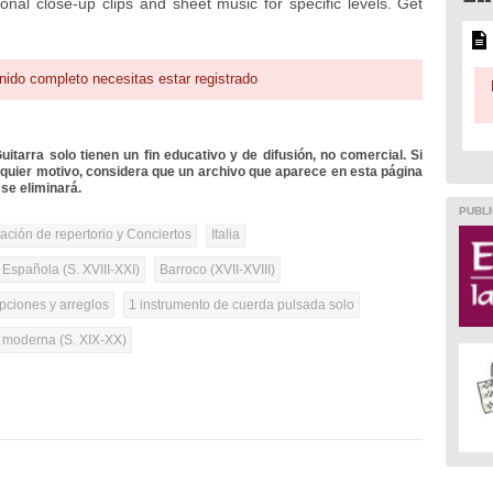
ional close-up clips and sheet music for specific levels. Get
nido completo necesitas estar registrado
itarra solo tienen un fin educativo y de difusión, no comercial. Si
lquier motivo, considera que un archivo que aparece en esta página
se eliminará.
PUBLI
tación de repertorio y Conciertos
Italia
 Española (S. XVIII-XXI)
Barroco (XVII-XVIII)
pciones y arreglos
1 instrumento de cuerda pulsada solo
a moderna (S. XIX-XX)