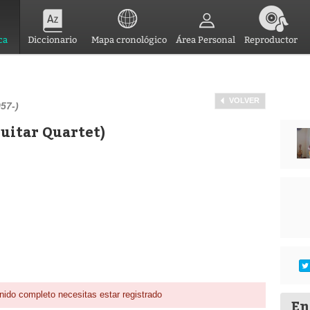
ca
Diccionario
Mapa cronológico
Área Personal
Reproductor
VOLVER
57-)
Guitar Quartet)
nido completo necesitas estar registrado
En