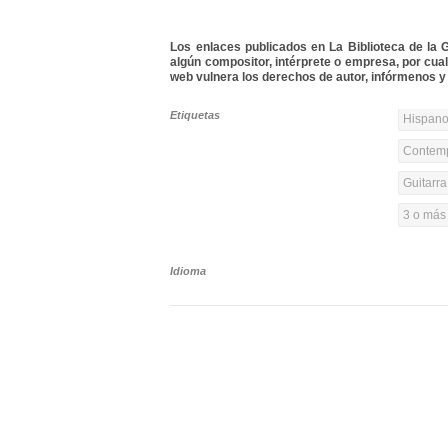
Los enlaces publicados en La Biblioteca de la Gu
algún compositor, intérprete o empresa, por cua
web vulnera los derechos de autor, infórmenos y 
Etiquetas
Hispanoa
Contemp
Guitarr
3 o más
Idioma