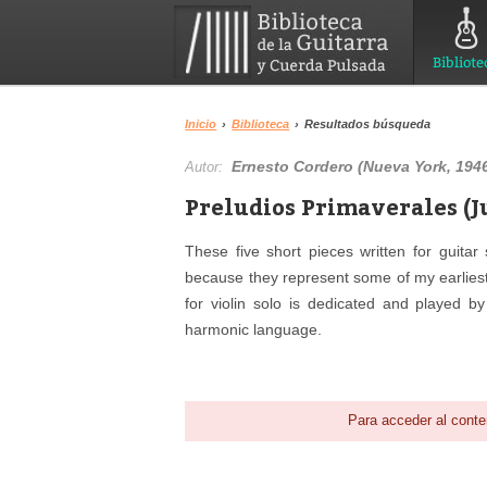
Bibliote
Inicio
›
Biblioteca
›
Resultados búsqueda
Ernesto Cordero (Nueva York, 1946
Autor:
Preludios Primaverales (J
These five short pieces written for guitar s
because they represent some of my earlies
for violin solo is dedicated and played b
harmonic language.
Para acceder al conte