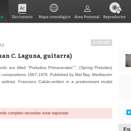
ca
Diccionario
Mapa cronológico
Área Personal
Reproductor
VOLVER
-)
uan C. Laguna, guitarra)
olo are titled "Preludios Primaverales'''', (Spring Preludes)
t compositions 1967-1976. Published by Mel Bay. Meditación
y violinist, Francisco Cabán,written in a predominant modal
nido completo necesitas estar registrado
En